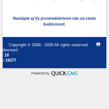
Nastúpte aj Vy prostredníctvom nás na cestu
budúcnosti.
Copyright © 2008 - 2025 All rights reserved
print
vštevnosť:
es
19
olu
19277