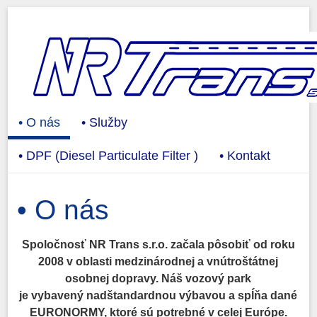
• O nás
• Služby
• DPF (Diesel Particulate Filter )
• Kontakt
• O nás
Spoločnosť NR Trans s.r.o. začala pôsobiť od roku
2008 v oblasti medzinárodnej a vnútroštátnej
osobnej dopravy. Náš vozový park
je vybavený nadštandardnou výbavou a spĺňa dané
EURONORMY, ktoré sú potrebné v celej Európe.